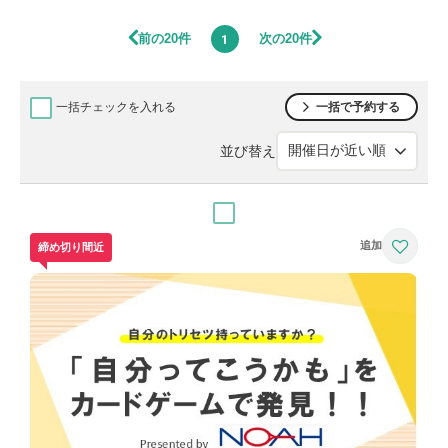
前の20件
次の20件
1
一括チェックを入れる
一括で予約する
並び替え
締め切り間近