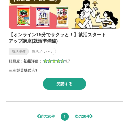
【オンライン15分でサクッと！】就活スタート
アップ講座(就活準備編)
就活準備
就活ノウハウ
難易度：
初級
評価：
4.7
三幸製菓株式会社
受講する
前の20件
次の20件
1