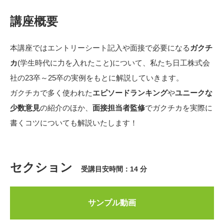
講座概要
本講座ではエントリーシート記入や面接で必要になる
ガクチ
カ
(学生時代に力を入れたこと)について、私たち日工株式会
社の23卒～25卒の実例をもとに解説していきます。
ガクチカで多く使われた
エピソードランキング
や
ユニークな
少数意見
の紹介のほか、
面接担当者監修
でガクチカを実際に
書くコツについても解説いたします！
セクション
受講目安時間：14 分
サンプル動画