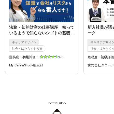
法務・知的財産の仕事講座 知って
新入社員が語
いるようで知らないシゴトの基礎知
ーク
識
キャリアデザイン
キャリアデザイ
社会・はたらくを知る
社会・はたらく
難易度：
初級
評価：
4.6
難易度：
初級
評価
My CareerStudy編集部
株式会社グロー
ページTOPへ