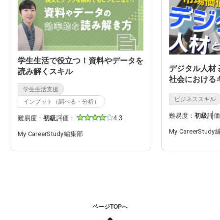
学生生活で役立つ！資料やデータを
デジタル人材
読み解くスキル
社会における
学生生活支援
ビジネススキル
インプット（調べる・分析）
難易度：
初級
評価
難易度：
初級
評価：
4.3
My CareerStud
My CareerStudy編集部
ページTOPへ