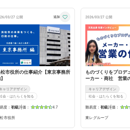
026/03/27 公開
2026/03/27 公開
浜松市役所の仕事紹介【東京事務所
ものづくりをプロデ
編】
ーカー・商社 営業
キャリアデザイン
キャリアデザイン
社会・はたらくを知る
社会・はたらくを知る
易度：
初級
評価：
4.7
難易度：
初級
評価：
松市役所
東レグループ