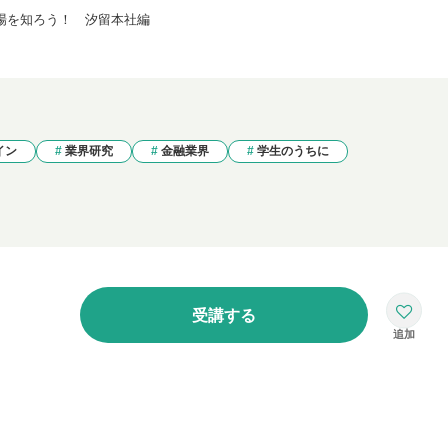
場を知ろう！ 汐留本社編
イン
業界研究
金融業界
学生のうちに
受講する