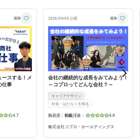
2026/04/03 公開
ュースする！メ
会社の継続的な成長をみてみよう！
の仕事
～コプロってどんな会社？～
キャリアデザイン
社会・はたらくを知る
4.7
難易度：
初級
評価：
4.8
株式会社コプロ・ホールディングス