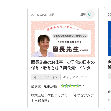
2
2026/03/31 公開
園長先生のお仕事！少子化の日本の
保育・教育とは？園長先生インタビ
ュー
キャリアデザイン
キャリアアップ
難易度：
初級
評価：
4.7
難
株式会社小学館アカデミー（小学館アカデ
ミー保育園）
浜