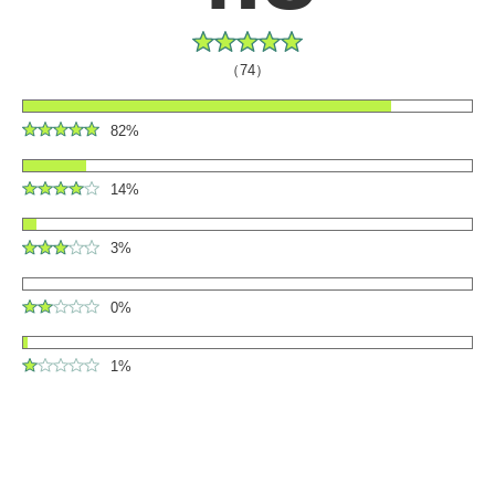
（74）
82%
14%
3%
0%
1%