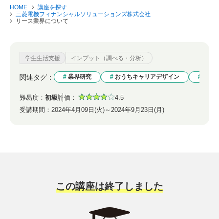
HOME
講座を探す
三菱電機フィナンシャルソリューションズ株式会社
リース業界について
学生生活支援
インプット（調べる・分析）
関連タグ：
業界研究
おうちキャリアデザイン
まず
難易度：
初級
評価：
4.5
受講期間：
2024年4月09日(火)～2024年9月23日(月)
この講座は終了しました