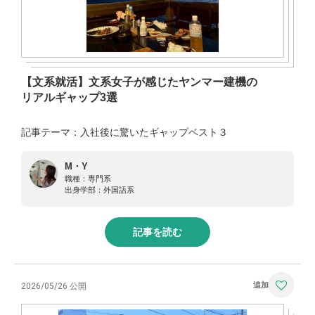
【文系就活】文系女子が感じたヤンマー建機の
リアルギャップ3選
記事テーマ：入社後に驚いたギャップベスト３
M・Y
職種：
専門系
出身学部：
外国語系
記事を読む
2026/05/26 公開