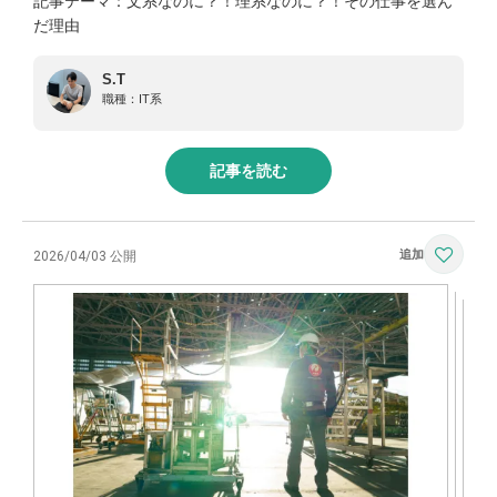
記事テーマ：文系なのに？！理系なのに？！その仕事を選ん
だ理由
S.T
職種：
IT系
記事を読む
2026/04/03 公開