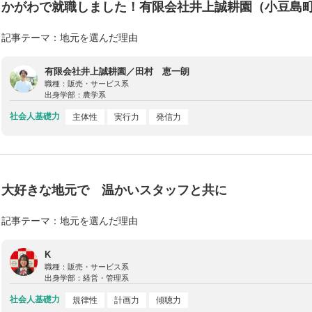
かがわで就職しました！有限会社井上誠耕園（小豆島
記事テーマ：地元を選んだ理由
有限会社井上誠耕園／田村 恵一朗
職種：
販売・サービス系
出身学部：
農学系
社会人基礎力
主体性
実行力
発信力
大好きな地元で 温かいスタッフと共に
記事テーマ：地元を選んだ理由
K
職種：
販売・サービス系
出身学部：
経営・管理系
社会人基礎力
規律性
計画力
傾聴力