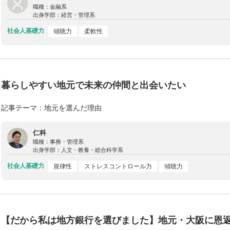
職種：
金融系
出身学部：
経営・管理系
社会人基礎力
傾聴力
柔軟性
暮らしやすい地元で未来の仲間と出会いたい
記事テーマ：地元を選んだ理由
仁科
職種：
事務・管理系
出身学部：
人文・教養・総合科学系
社会人基礎力
規律性
ストレスコントロール力
傾聴力
【だから私は地方銀行を選びました】地元・大阪に恩