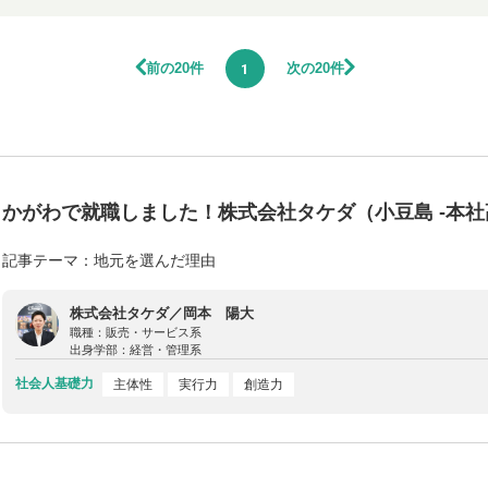
前の20件
次の20件
1
かがわで就職しました！株式会社タケダ（小豆島 -本社
記事テーマ：地元を選んだ理由
株式会社タケダ／岡本 陽大
職種：
販売・サービス系
出身学部：
経営・管理系
社会人基礎力
主体性
実行力
創造力