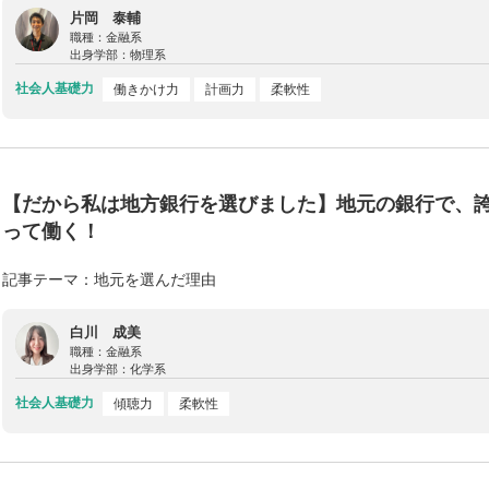
片岡 泰輔
職種：
金融系
出身学部：
物理系
社会人基礎力
働きかけ力
計画力
柔軟性
【だから私は地方銀行を選びました】地元の銀行で、
って働く！
記事テーマ：地元を選んだ理由
白川 成美
職種：
金融系
出身学部：
化学系
社会人基礎力
傾聴力
柔軟性