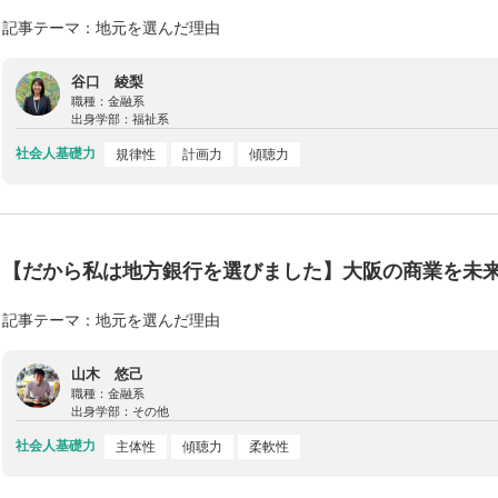
記事テーマ：地元を選んだ理由
谷口 綾梨
職種：
金融系
出身学部：
福祉系
社会人基礎力
規律性
計画力
傾聴力
【だから私は地方銀行を選びました】大阪の商業を未
記事テーマ：地元を選んだ理由
山木 悠己
職種：
金融系
出身学部：
その他
社会人基礎力
主体性
傾聴力
柔軟性