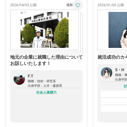
2026/04/03 公開
2026/01/06 公開
地元の企業に就職した理由について
就活成功のカ
お話しいたします！
S・H
職種：
F.T
出身学
職種：
技術・研究系
出身学部：
土木・建築系
社
社会人基礎力