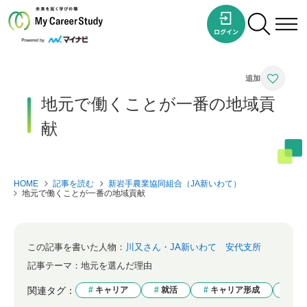
地元で働くことが一番の地域貢
献
HOME
記事を読む
新岩手農業協同組合（JA新いわて）
地元で働くことが一番の地域貢献
この記事を書いた人物：
川又さん・JA新いわて 安代支所
記事テーマ：
地元を選んだ理由
関連タグ：
キャリア
就活
キャリア形成
志