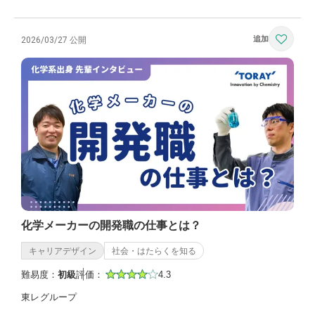
2026/03/27 公開
化学メーカーの開発職の仕事とは？
キャリアデザイン
社会・はたらくを知る
難易度：
初級
評価：
4.3
東レグループ