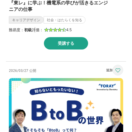
『東レ』に学ぶ！機電系の学びが活きるエンジ
ニアの仕事
キャリアデザイン
社会・はたらくを知る
難易度：
初級
評価：
4.5
受講する
2026/03/27 公開