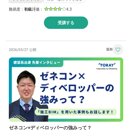
難易度：
初級
評価：
4.3
受講する
2026/03/27 公開
ゼネコン×ディベロッパーの強みって？