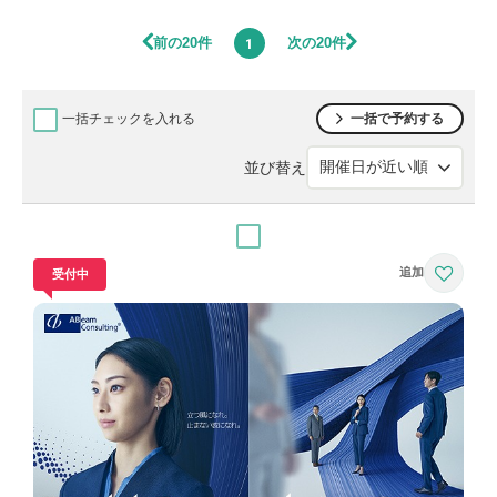
前の20件
次の20件
1
一括チェックを入れる
一括で予約する
並び替え
受付中