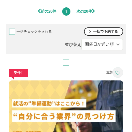
前の20件
次の20件
1
一括チェックを入れる
一括で予約する
並び替え
受付中