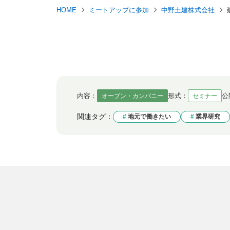
HOME
ミートアップに参加
中野土建株式会社
内容：
形式：
公
オープン・カンパニー
セミナー
関連タグ：
地元で働きたい
業界研究