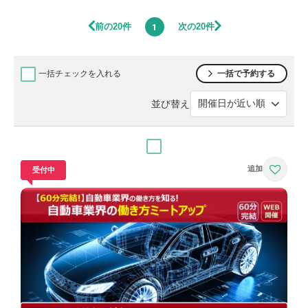
前の20件
次の20件
1
一括チェックを入れる
一括で予約する
並び替え
受付中