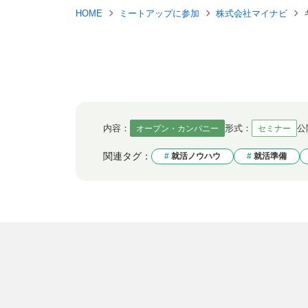
HOME
ミートアップに参加
株式会社マイナビ
内容：
形式：
公
オープン・カンパニー
セミナー
関連タグ：
就活ノウハウ
就活準備