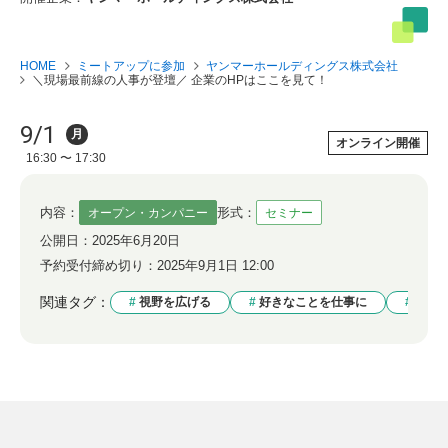
HOME
ミートアップに参加
ヤンマーホールディングス株式会社
＼現場最前線の人事が登壇／ 企業のHPはここを見て！
9/1
月
オンライン開催
16:30 〜 17:30
内容：
形式：
オープン・カンパニー
セミナー
公開日：
2025年6月20日
予約受付締め切り：
2025年9月1日 12:00
関連タグ：
視野を広げる
好きなことを仕事に
自分