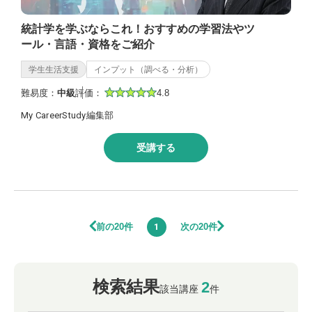
統計学を学ぶならこれ！おすすめの学習法やツ
ール・言語・資格をご紹介
学生生活支援
インプット（調べる・分析）
難易度：
中級
評価：
4.8
My CareerStudy編集部
受講する
前の20件
次の20件
1
検索結果
2
該当講座
件