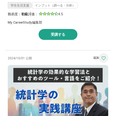
学生生活支援
インプット（調べる・分析）
難易度：
初級
評価：
4.5
My CareerStudy編集部
受講する
2024/10/01 公開