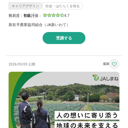
キャリアデザイン
社会・はたらくを知る
難易度：
初級
評価：
4.7
新岩手農業協同組合（JA新いわて）
受講する
2026/03/03 公開