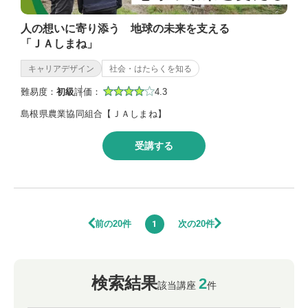
人の想いに寄り添う 地球の未来を支える
「ＪＡしまね」
キャリアデザイン
社会・はたらくを知る
難易度：
初級
評価：
4.3
島根県農業協同組合【ＪＡしまね】
受講する
前の20件
次の20件
1
検索結果
2
該当講座
件