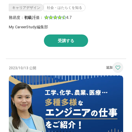
キャリアデザイン
社会・はたらくを知る
難易度：
初級
評価：
4.7
My CareerStudy編集部
受講する
2023/10/13 公開