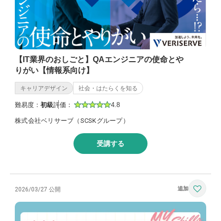
【IT業界のおしごと】QAエンジニアの使命とや
りがい【情報系向け】
キャリアデザイン
社会・はたらくを知る
難易度：
初級
評価：
4.8
株式会社ベリサーブ（SCSKグループ）
受講する
2026/03/27 公開