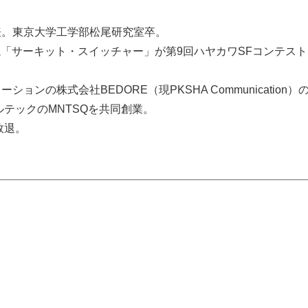
表。東京大学工学部松尾研究室卒。
説「サーキット・スイッチャー」が第9回ハヤカワSFコンテス
ションの株式会社BEDORE（現PKSHA Communicatio
ルテックのMNTSQを共同創業。
敗退。