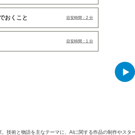
でおくこと
目安時間：2 分
目安時間：1 分
作家。技術と物語を主なテーマに、AIに関する作品の制作やスタ