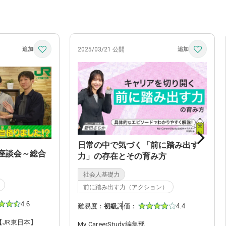
2025/03/21 公開
日常の中で気づく「前に踏み出す
座談会～総合
力」の存在とその育み方
社会人基礎力
前に踏み出す力（アクション）
4.6
難易度：
初級
評価：
4.4
JR東日本】
My CareerStudy編集部