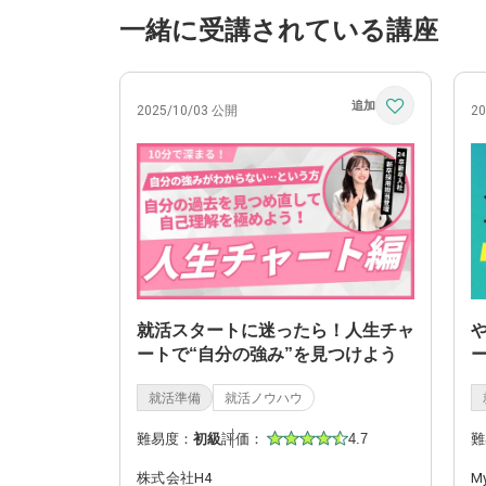
一緒に受講されている講座
2025/10/03 公開
2
就活スタートに迷ったら！人生チャ
ートで“自分の強み”を見つけよう
就活準備
就活ノウハウ
難易度：
初級
評価：
4.7
難
株式会社H4
M