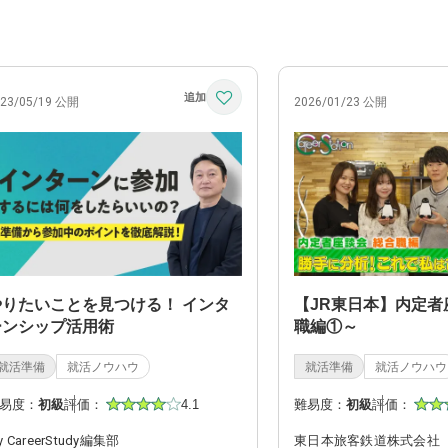
023/05/19 公開
2026/01/23 公開
やりたいことを見つける！ インタ
【JR東日本】内定者
ーンシップ活用術
職編①～
就活準備
就活ノウハウ
就活準備
就活ノウハウ
易度：
初級
評価：
4.1
難易度：
初級
評価：
y CareerStudy編集部
東日本旅客鉄道株式会社【