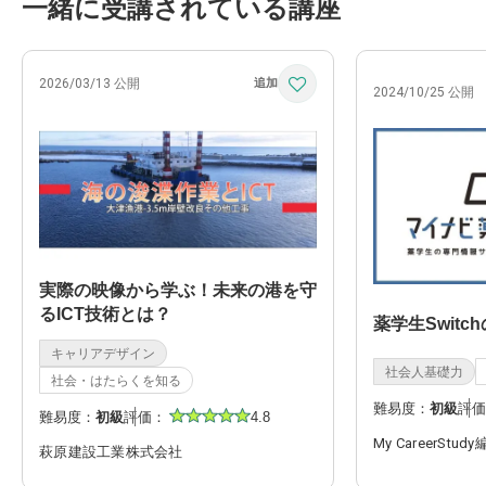
一緒に受講されている講座
2026/03/13 公開
2024/10/25 公開
実際の映像から学ぶ！未来の港を守
るICT技術とは？
薬学生Switc
キャリアデザイン
社会人基礎力
社会・はたらくを知る
難易度：
初級
評価
難易度：
初級
評価：
4.8
My CareerStud
萩原建設工業株式会社