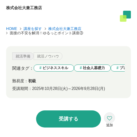
株式会社大兼工務店
HOME
講座を探す
株式会社大兼工務店
面接の不安を解消！ゆるっとポイント講座③
就活準備
就活ノウハウ
関連タグ：
ビジネススキル
社会人基礎力
プレゼン
難易度：
初級
受講期間：
2025年10月28日(火)～2026年9月28日(月)
受講する