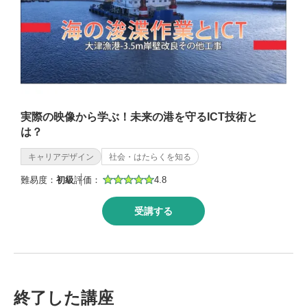
実際の映像から学ぶ！未来の港を守るICT技術と
は？
キャリアデザイン
社会・はたらくを知る
難易度：
初級
評価：
4.8
受講する
終了した講座