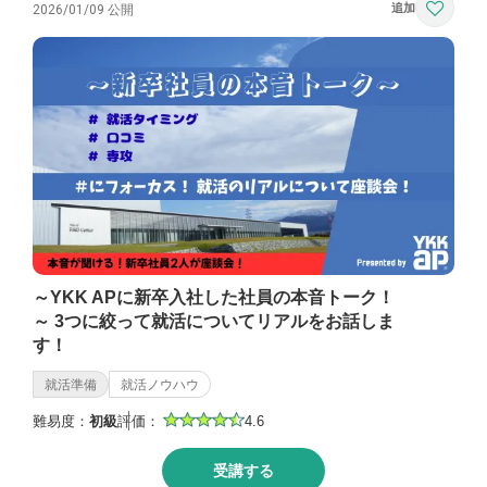
2026/01/09 公開
～YKK APに新卒入社した社員の本音トーク！
～ 3つに絞って就活についてリアルをお話しま
す！
就活準備
就活ノウハウ
難易度：
初級
評価：
4.6
受講する