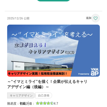
2025/12/26 公開
～“イマとミライ”を描く！企業が伝えるキャリ
アデザイン編（後編）～
キャリアデザイン
自己啓発
難易度：
初級
評価：
4.7