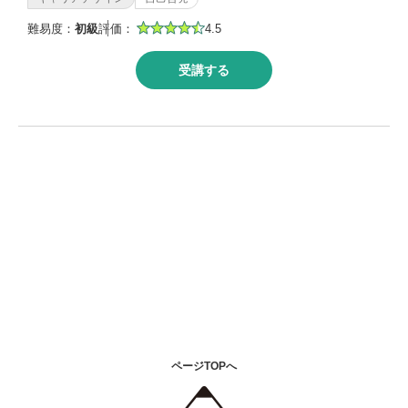
難易度：
初級
評価：
4.5
受講する
ページTOPへ