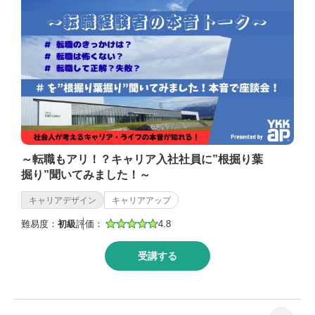
～転職もアリ！？キャリア入社社員に”根掘り葉
掘り”聞いてみました！～
キャリアデザイン
キャリアアップ
難易度：
初級
評価：
4.8
受講する