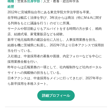
職種：
営業系
出身学部：
人文・教養・総合科学系
経歴
2012年に宮城県仙台市にある東北学院大学法学部を卒業。
在学時は幅広く法律を学び、3年次からは商法（特にM＆Aに関す
る判例をもとに議論を行う）のゼミに所属。
サークルや部活動よりもアルバイトをする時間の方が多く、精肉
店、結婚式場、家電量販店などを経験。
新卒で地元福島県の建設会社に入社し、人事採用業務を担当。
結婚を機に茨城県に転居し、2022年7月より日本アクシスで採用担
当を行っている。
入社後は、中途採用者の募集や面接、内定フォローなどを中心に
採用業務全般を行い、
昨年からは広報業務の一環として、社内報制作など社内ポータル
サイトへの掲載物の担当もしている。
日本アクシスは、中途採用をメインに行ってきたが、2027年卒か
ら新卒採用を本格スタート。
詳細プロフィール