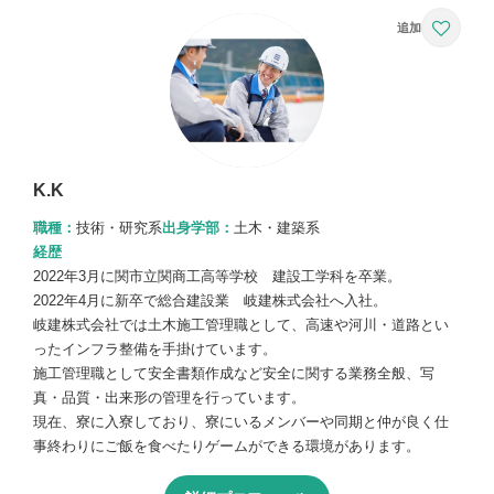
K.K
職種：
技術・研究系
出身学部：
土木・建築系
経歴
2022年3月に関市立関商工高等学校 建設工学科を卒業。
2022年4月に新卒で総合建設業 岐建株式会社へ入社。
岐建株式会社では土木施工管理職として、高速や河川・道路とい
ったインフラ整備を手掛けています。
施工管理職として安全書類作成など安全に関する業務全般、写
真・品質・出来形の管理を行っています。
現在、寮に入寮しており、寮にいるメンバーや同期と仲が良く仕
事終わりにご飯を食べたりゲームができる環境があります。