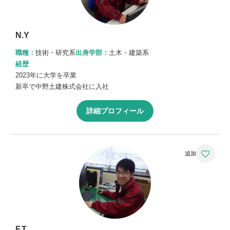
N.Y
職種：
技術・研究系
出身学部：
土木・建築系
経歴
2023年に大学を卒業
新卒で中野土建株式会社に入社
詳細プロフィール
F.T