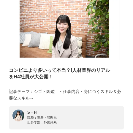
コンビニより多いって本当？!人材業界のリアル
をH4社員が大公開！
記事テーマ：シゴト図鑑 ～仕事内容・身につくスキル＆必
要なスキル～
S・H
職種：
事務・管理系
出身学部：
外国語系