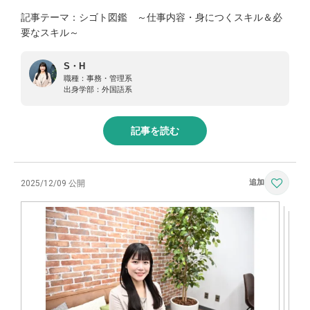
記事テーマ：シゴト図鑑 ～仕事内容・身につくスキル＆必
要なスキル～
S・H
職種：
事務・管理系
出身学部：
外国語系
記事を読む
2025/12/09 公開