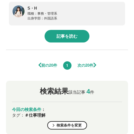
S・H
職種：
事務・管理系
出身学部：
外国語系
記事を読む
前の20件
次の20件
1
検索結果
4
該当記事
件
今回の検索条件
：
タグ：
＃仕事理解
検索条件を変更