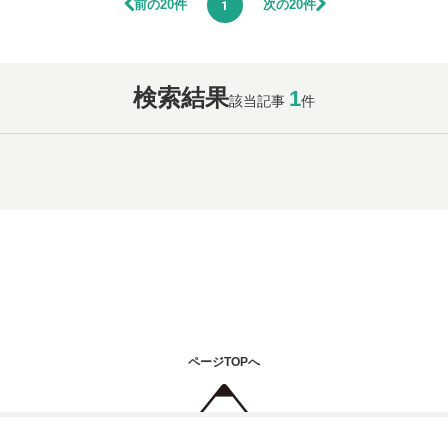
前の20件
次の20件
1
検索結果
1
該当記事
件
ページTOPへ