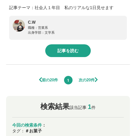
記事テーマ：社会人１年目 私のリアルな1日見せます
C.W
職種：
営業系
出身学部：
文学系
記事を読む
前の20件
次の20件
1
検索結果
1
該当記事
件
今回の検索条件
：
タグ：
＃お菓子