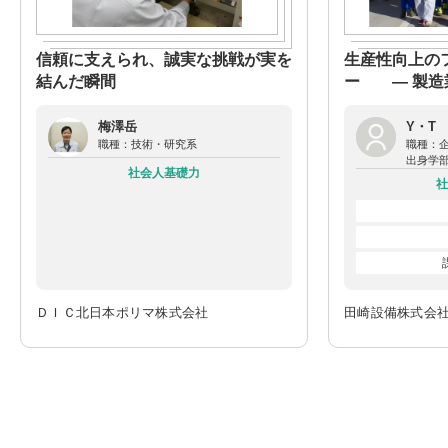
信頼に支えられ、誠実な挑戦が実を
生産性向上の
結んだ瞬間
ー ― 製造
つくる仕事 ―
梅澤岳
Y・T
職種：
技術・研究系
職種：
出身学
社会人基礎力
社
ＤＩＣ北日本ポリマ株式会社
田崎設備株式会