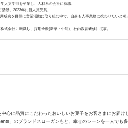
潟大学人文学部を卒業し、人材系の会社に就職。
て活動。2023年に新人賞受賞。
用成功を目標に営業活動に取り組む中で、自身も人事業務に携わりたいと考
製菓株式会社に転職し、採用全般(新卒・中途)、社内教育研修に従事。
を中心に品質にこだわったおいしいお菓子をお客さまにお届け
 Moments」のブランドスローガンもと、幸せのシーンを一人で