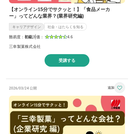
【オンライン15分でサクッと！】「食品メーカ
ー」ってどんな業界？(業界研究編)
キャリアデザイン
社会・はたらくを知る
難易度：
初級
評価：
4.6
三幸製菓株式会社
受講する
2026/03/24 公開