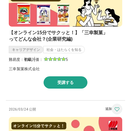
【オンライン15分でサクッと！】「三幸製菓」
ってどんな会社？(企業研究編)
キャリアデザイン
社会・はたらくを知る
難易度：
初級
評価：
5
三幸製菓株式会社
受講する
2026/03/24 公開