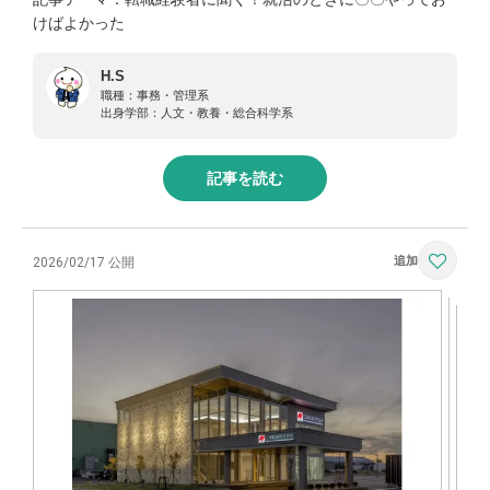
けばよかった
H.S
職種：
事務・管理系
出身学部：
人文・教養・総合科学系
記事を読む
2026/02/17 公開