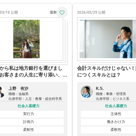
/03/10 公開
2026/05/29 公開
から私は地方銀行を選びまし
会計スキルだけじゃない！
お客さまの人生に寄り添い、信
につくスキルとは？
れる銀行員へ！
上野 有沙
K.S.
職種：
金融系
職種：
事務・管理系
出身学部：
人文・教養・総合科学系
出身学部：
ビジネス系
社会人基礎力
社会人基礎力
実行力
主体性
計画力
働きかけ力
柔軟性
柔軟性