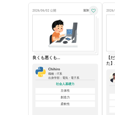
2026/06/02 公開
2026
良くも悪くも...
【だ
た】
頼さ
Chihiro
職種：
IT系
出身学部：
電気・電子系
社会人基礎力
主体性
創造力
柔軟性