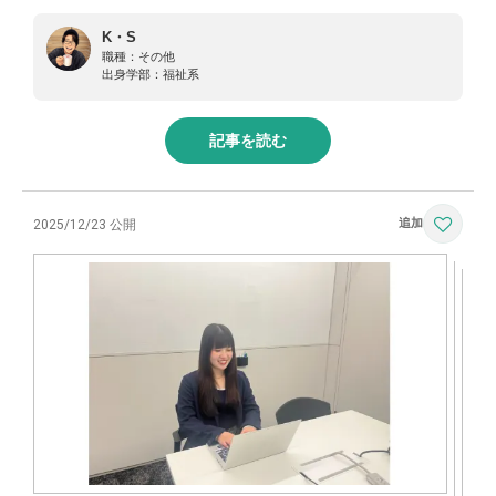
K・S
職種：
その他
出身学部：
福祉系
記事を読む
2025/12/23 公開