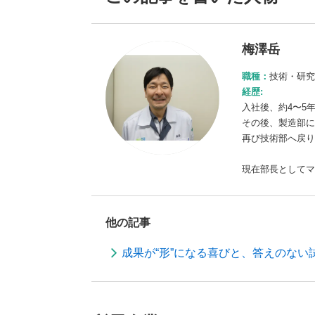
梅澤岳
職種：
技術・研究
経歴:
入社後、約4〜5
その後、製造部に
再び技術部へ戻り
現在部長としてマ
他の記事
成果が“形”になる喜びと、答えのない