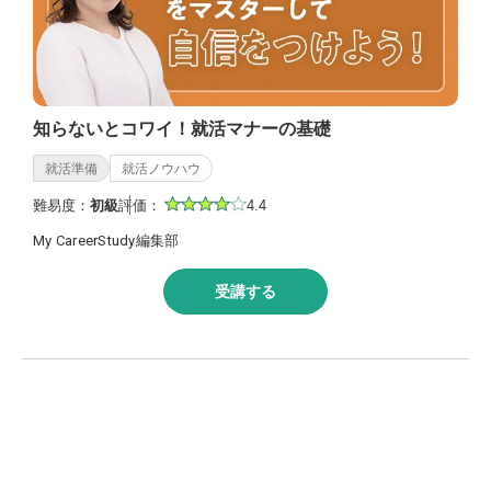
知らないとコワイ！就活マナーの基礎
就活準備
就活ノウハウ
難易度：
初級
評価：
4.4
My CareerStudy編集部
受講する