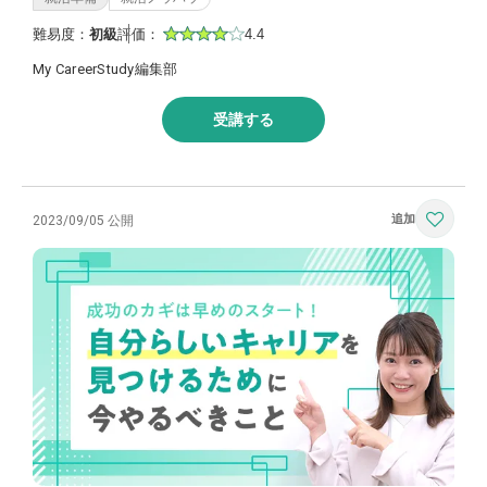
難易度：
初級
評価：
4.4
My CareerStudy編集部
受講する
2023/09/05 公開