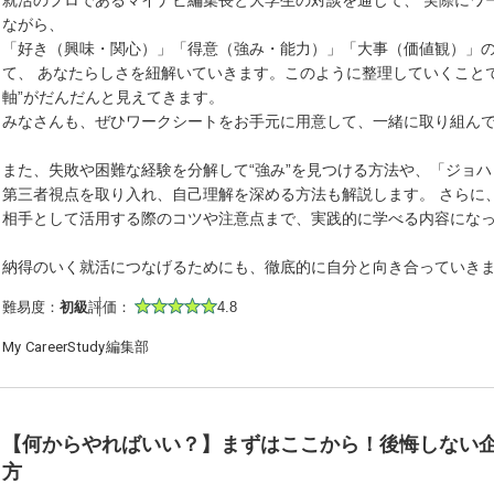
就活のプロであるマイナビ編集長と大学生の対談を通じて、 実際にワ
ながら、
「好き（興味・関心）」「得意（強み・能力）」「大事（価値観）」の
て、 あなたらしさを紐解いていきます。このように整理していくこと
軸”がだんだんと見えてきます。
みなさんも、ぜひワークシートをお手元に用意して、一緒に取り組ん
また、失敗や困難な経験を分解して“強み”を見つける方法や、「ジョ
第三者視点を取り入れ、自己理解を深める方法も解説します。 さらに、
相手として活用する際のコツや注意点まで、実践的に学べる内容にな
納得のいく就活につなげるためにも、徹底的に自分と向き合っていき
難易度：
初級
評価：
4.8
My CareerStudy編集部
【何からやればいい？】まずはここから！後悔しない
方