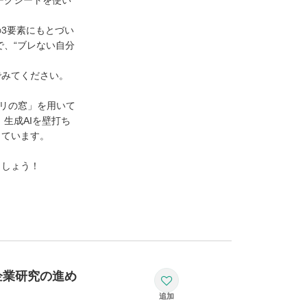
ークシートを使い
3要素にもとづい
で、“ブレない自分
でみてください。
ハリの窓」を用いて
生成AIを壁打ち
っています。
ましょう！
企業研究の進め