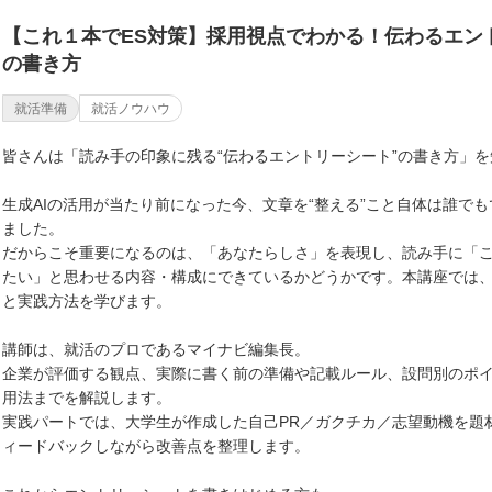
【これ１本でES対策】採用視点でわかる！伝わるエン
の書き方
就活準備
就活ノウハウ
皆さんは「読み手の印象に残る“伝わるエントリーシート”の書き方」
生成AIの活用が当たり前になった今、文章を“整える”こと自体は誰で
ました。
だからこそ重要になるのは、「あなたらしさ」を表現し、読み手に「
たい」と思わせる内容・構成にできているかどうかです。本講座では
と実践方法を学びます。
講師は、就活のプロであるマイナビ編集長。
企業が評価する観点、実際に書く前の準備や記載ルール、設問別のポイ
用法までを解説します。
実践パートでは、大学生が作成した自己PR／ガクチカ／志望動機を題
ィードバックしながら改善点を整理します。