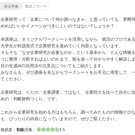
就活準備
就活ノウハウ
企業研究って「企業について何か調べなきゃ」と思っていても、実際
めればいいかイメージがつきにくいのではないでしょうか？
本講座は、オリジナルワークシートを活用しながら、就活のプロであ
大学生が対談形式で企業研究を進めていく内容となっています。
そもそも「なぜ企業研究が必要なのか」という基本から、どんな情報
うに整理・分析すればよいのかまで、順を追って分かりやすく解説し
目の生成AIの活用法や注意点についてもご紹介します。
みなさんも、ぜひ講座を見ながらワークシートをお手元に用意して、
てください。
企業研究は、ただの「企業調査」ではなく、企業同士を比べて自分に
めの「判断材料づくり」です。
これから企業研究を始める方はもちろん、調べてみたものの情報が少
も、ぴったりの内容になっていますので、ぜひご覧ください。
難易度：
初級
評価：
4.5