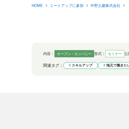
HOME
ミートアップに参加
中野土建株式会社
内容：
形式：
公
オープン・カンパニー
セミナー
関連タグ：
スキルアップ
地元で働きた