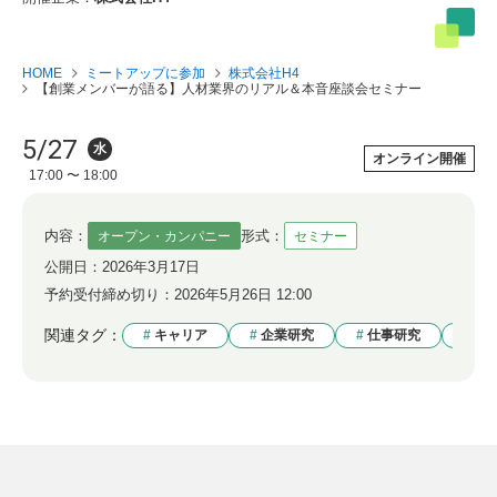
HOME
ミートアップに参加
株式会社H4
【創業メンバーが語る】人材業界のリアル＆本音座談会セミナー
5/27
水
オンライン開催
17:00 〜 18:00
内容：
形式：
オープン・カンパニー
セミナー
公開日：
2026年3月17日
予約受付締め切り：
2026年5月26日 12:00
関連タグ：
キャリア
企業研究
仕事研究
就