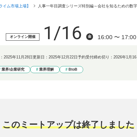
ライム市場上場】
人事一年目調査シリーズ特別編～会社を知るための数字の
1/16
16:00 〜 17:00
金
オンライン開催
：
2025年11月28日
更新日：
2025年12月22日
予約受付締め切り：
2026年1月16
業界/企業研究
業界理解
BtoB
このミートアップは終了しました