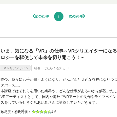
前の20件
次の20件
1
いま、気になる「VR」の仕事～VRクリエイターにな
ロジーを駆使して未来を切り開こう！～
キャリアデザイン
社会・はたらくを知る
昨今、我々にも手が届くようになり、だんだんと身近な存在になりつつ
タバース...。
本講座ではそれらを用いた業界や、どんな仕事があるのかを​​解説いた
VRアーティストとして、国内や海外でVRアートの制作やライブペイ
スをしているせきぐちあいみさんに講義していただきます。
難易度：
初級
評価：
4.6