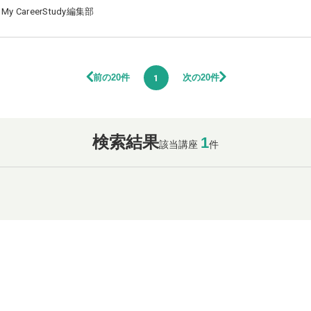
My CareerStudy編集部
前の20件
次の20件
1
検索結果
1
該当講座
件