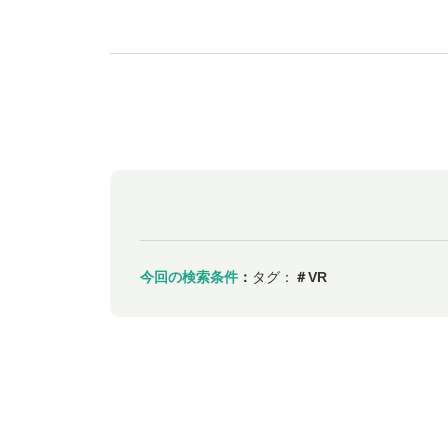
今回の検索条件
：
タグ：
＃VR