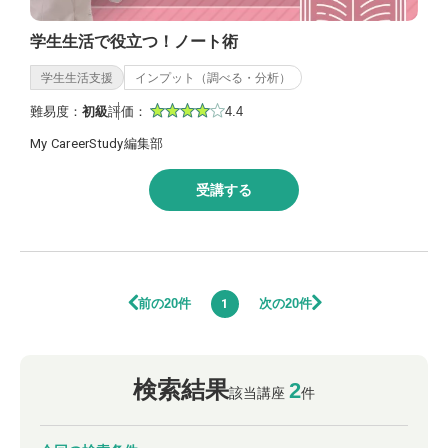
学生生活で役立つ！ノート術
学生生活支援
インプット（調べる・分析）
難易度：
初級
評価：
4.4
My CareerStudy編集部
受講する
前の20件
次の20件
1
検索結果
2
該当講座
件