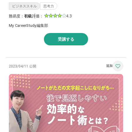
ビジネススキル
思考力
難易度：
初級
評価：
4.3
My CareerStudy編集部
受講する
2023/04/11 公開