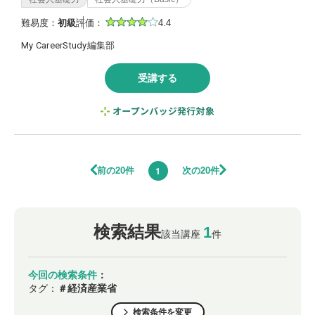
難易度：
初級
評価：
4.4
My CareerStudy編集部
受講する
前の20件
次の20件
1
検索結果
1
該当講座
件
今回の検索条件
：
タグ：
＃経済産業省
検索条件を変更