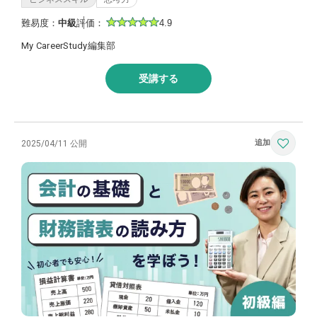
難易度：
中級
評価：
4.9
My CareerStudy編集部
受講する
2025/04/11 公開