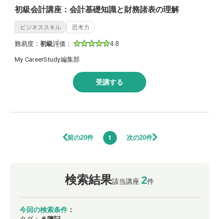
初級会計講座：会計基礎知識と財務諸表の理解
ビジネススキル
思考力
難易度：
初級
評価：
4.8
My CareerStudy編集部
受講する
前の20件
次の20件
1
検索結果
2
該当講座
件
今回の検索条件
：