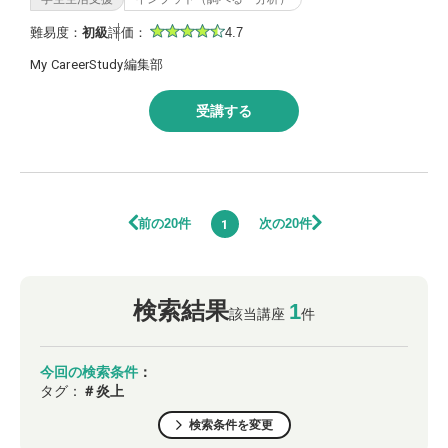
難易度：
初級
評価：
4.7
My CareerStudy編集部
受講する
前の20件
次の20件
1
検索結果
1
該当講座
件
今回の検索条件
：
タグ：
＃炎上
検索条件を変更