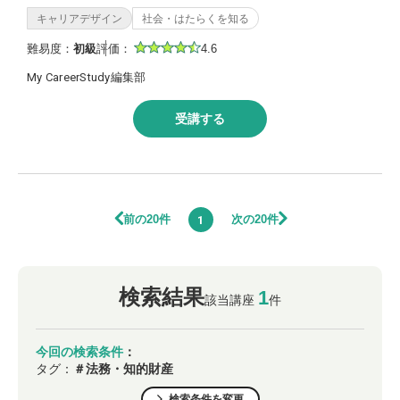
キャリアデザイン
社会・はたらくを知る
難易度：
初級
評価：
4.6
My CareerStudy編集部
受講する
前の20件
次の20件
1
検索結果
1
該当講座
件
今回の検索条件
：
タグ：
＃法務・知的財産
検索条件を変更