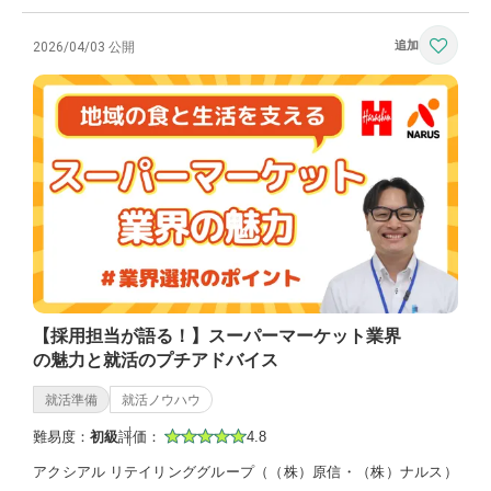
2026/04/03 公開
【採用担当が語る！】スーパーマーケット業界
の魅力と就活のプチアドバイス
就活準備
就活ノウハウ
難易度：
初級
評価：
4.8
アクシアル リテイリンググループ（（株）原信・（株）ナルス）