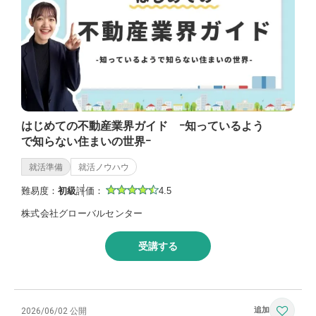
はじめての不動産業界ガイド ｰ知っているよう
で知らない住まいの世界ｰ
就活準備
就活ノウハウ
難易度：
初級
評価：
4.5
株式会社グローバルセンター
受講する
2026/06/02 公開