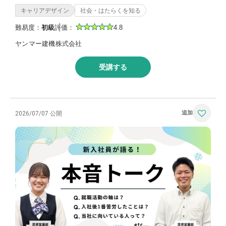
キャリアデザイン
社会・はたらくを知る
難易度：
初級
評価：
4.8
ヤンマー建機株式会社
受講する
2026/07/07 公開