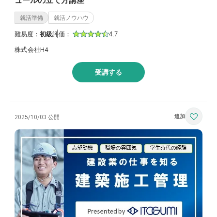
ュールの立て方講座
就活準備
就活ノウハウ
難易度：
初級
評価：
4.7
株式会社H4
受講する
2025/10/03 公開