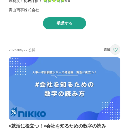
難易度：
初級
評価：
4.8
青山商事株式会社
受講する
2026/05/22 公開
<就活に役立つ！>会社を知るための数字の読み