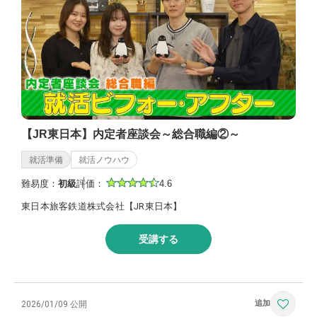
【JR東日本】内定者座談会～総合職編②～
就活準備
就活ノウハウ
難易度：
初級
評価：
4.6
東日本旅客鉄道株式会社【JR東日本】
受講する
2026/01/09 公開