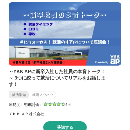
～YKK APに新卒入社した社員の本音トーク！
～ 3つに絞って就活についてリアルをお話しま
す！
就活準備
就活ノウハウ
難易度：
初級
評価：
4.6
ＹＫＫ ＡＰ株式会社
受講する