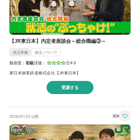
【JR東日本】内定者座談会～総合職編③～
就活準備
就活ノウハウ
難易度：
初級
評価：
4.6
東日本旅客鉄道株式会社【JR東日本】
受講する
2026/01/23 公開