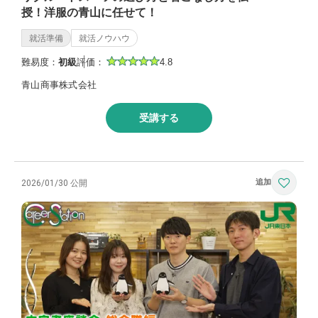
授！洋服の青山に任せて！
就活準備
就活ノウハウ
難易度：
初級
評価：
4.8
青山商事株式会社
受講する
2026/01/30 公開