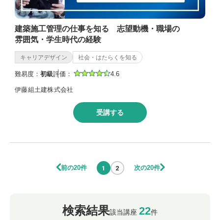
建築施工管理の仕事を知る 志望動機・職場の
雰囲気・学生時代の経験
キャリアデザイン
社会・はたらくを知る
難易度：
初級
評価：
4.6
伊藤組土建株式会社
受講する
前の20件
次の20件
1
2
検索結果
22
該当講座
件