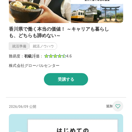
香川県で働く本当の価値！ ～キャリアも暮らし
も、どちらも諦めない～
就活準備
就活ノウハウ
難易度：
初級
評価：
4.6
株式会社グローバルセンター
受講する
2026/06/09 公開