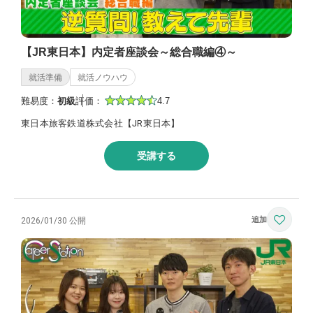
【JR東日本】内定者座談会～総合職編④～
就活準備
就活ノウハウ
難易度：
初級
評価：
4.7
東日本旅客鉄道株式会社【JR東日本】
受講する
2026/01/30 公開