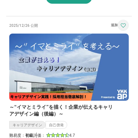
2025/12/26 公開
～“イマとミライ”を描く！企業が伝えるキャリ
アデザイン編（後編）～
キャリアデザイン
自己啓発
難易度：
初級
評価：
4.7